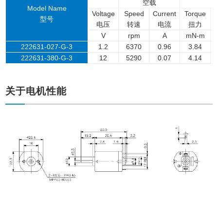
空载
Model Name
Voltage
Speed
Current
Torque
型号
电压
转速
电流
扭力
V
rpm
A
mN-m
222631-027-G-3
1.2
6370
0.96
3.84
222631-380-G-3
12
5290
0.07
4.14
关于电机性能