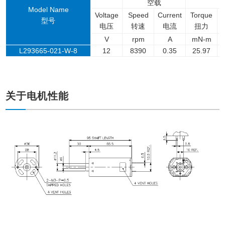
空载
Model Name
Voltage
Speed
Current
Torque
型号
电压
转速
电流
扭力
V
rpm
A
mN-m
L293665-021-W-8
12
8390
0.35
25.97
关于电机性能